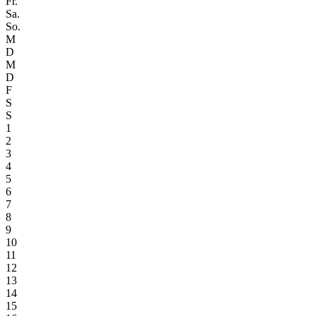
Fr.
Sa.
So.
M
D
M
D
F
S
S
1
2
3
4
5
6
7
8
9
10
11
12
13
14
15