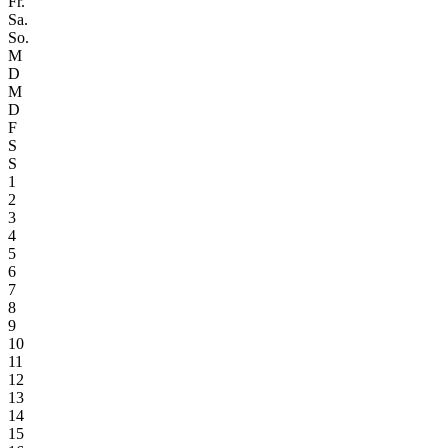
Fr.
Sa.
So.
M
D
M
D
F
S
S
1
2
3
4
5
6
7
8
9
10
11
12
13
14
15