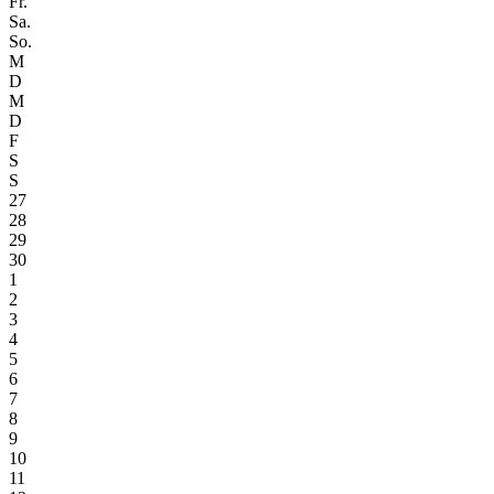
Fr.
Sa.
So.
M
D
M
D
F
S
S
27
28
29
30
1
2
3
4
5
6
7
8
9
10
11