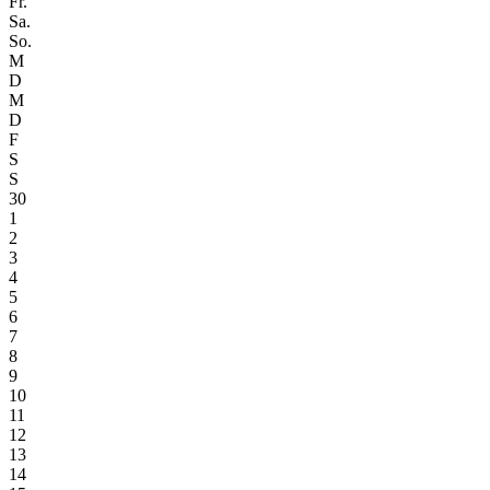
Fr.
Sa.
So.
M
D
M
D
F
S
S
30
1
2
3
4
5
6
7
8
9
10
11
12
13
14