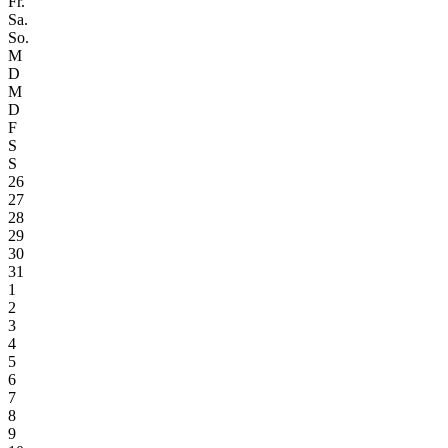
Fr.
Sa.
So.
M
D
M
D
F
S
S
26
27
28
29
30
31
1
2
3
4
5
6
7
8
9