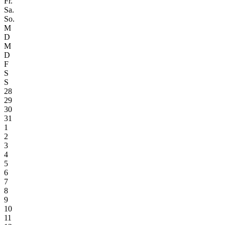
Fr.
Sa.
So.
M
D
M
D
F
S
S
28
29
30
31
1
2
3
4
5
6
7
8
9
10
11