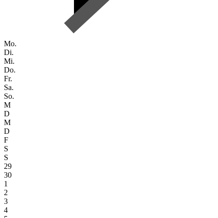
Mo.
Di.
Mi.
Do.
Fr.
Sa.
So.
M
D
M
D
F
S
S
29
30
1
2
3
4