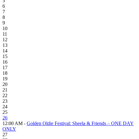
5
6
7
8
9
10
11
12
13
14
15
16
17
18
19
20
21
22
23
24
25
26
12:00 AM -
Golden Oldie Festival: Sheela & Friends – ONE DAY
ONLY
27