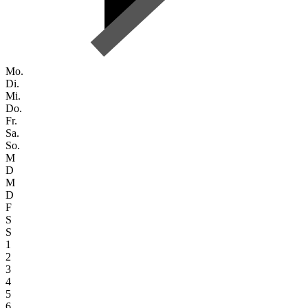
Mo.
Di.
Mi.
Do.
Fr.
Sa.
So.
M
D
M
D
F
S
S
1
2
3
4
5
6